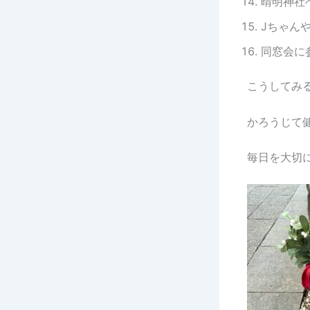
晴明神社へ
Jちゃんや
同窓会に参
こうしてみ
かろうじて
毎日を大切