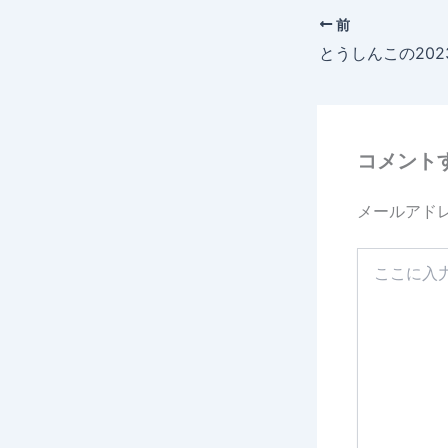
前
とうしんこの20
コメント
メールアド
こ
こ
に
入
力…