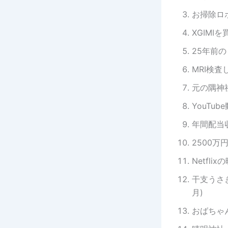
お掃除ロボ
XGIMI
25年前の
MRI検査し
元の隅神社
YouTub
年間配当収
2500万円
Netfli
干支うさ
月)
おばちゃん