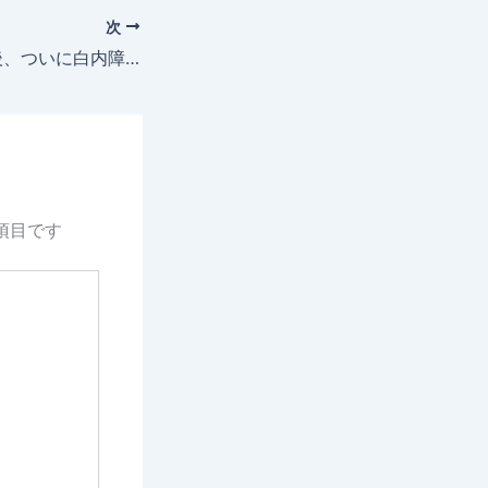
次
網膜剥離から5年後、ついに白内障手術を受ける。視力が落ちた気が・・・
項目です