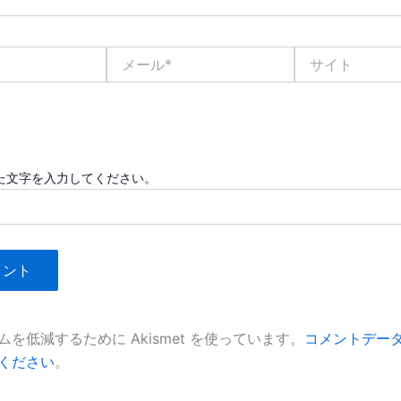
メ
サ
ー
イ
ル
ト
*
た文字を入力してください。
を低減するために Akismet を使っています。
コメントデー
ください
。