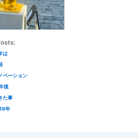
osts:
年は
発
ノベーション
0年後
きた事
19年