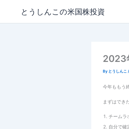
内
とうしんこの米国株投資
容
を
ス
キ
ッ
プ
202
By
とうしんこ
今年ももう
まずはでき
チームラボ
自分で確定