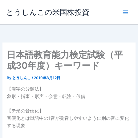
内
とうしんこの米国株投資
容
を
ス
キ
ッ
プ
日本語教育能力検定試験（平
成30年度）キーワード
By
とうしんこ
/
2019年8月12日
【漢字の分類法】
象形・指事・形声・会意・転注・仮借
【テ形の音便化】
音便化とは単語中の1音が発音しやすいように別の音に変化
する現象