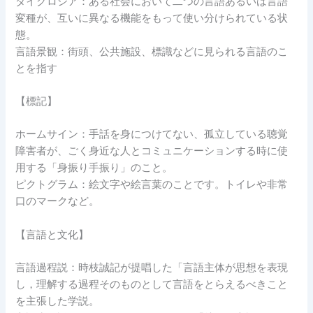
ダイグロシア：ある社会において二つの言語あるいは言語
変種が、互いに異なる機能をもって使い分けられている状
態。
言語景観：街頭、公共施設、標識などに見られる言語のこ
とを指す
【標記】
ホームサイン：手話を身につけてない、孤立している聴覚
障害者が、ごく身近な人とコミュニケーションする時に使
用する「身振り手振り」のこと。
ピクトグラム：絵文字や絵言葉のことです。トイレや非常
口のマークなど。
【言語と文化】
言語過程説：時枝誠記が提唱した「言語主体が思想を表現
し，理解する過程そのものとして言語をとらえるべきこと
を主張した学説。