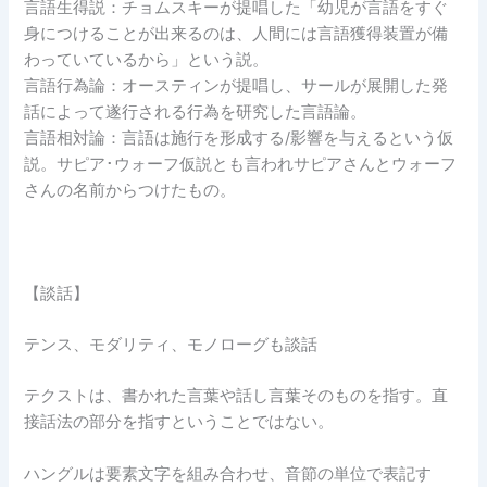
言語生得説：チョムスキーが提唱した「幼児が言語をすぐ
身につけることが出来るのは、人間には言語獲得装置が備
わっていているから」という説。
言語行為論：オースティンが提唱し、サールが展開した発
話によって遂行される行為を研究した言語論。
言語相対論：言語は施行を形成する/影響を与えるという仮
説。サピア･ウォーフ仮説とも言われサピアさんとウォーフ
さんの名前からつけたもの。
【談話】
テンス、モダリティ、モノローグも談話
テクストは、書かれた言葉や話し言葉そのものを指す。直
接話法の部分を指すということではない。
ハングルは要素文字を組み合わせ、音節の単位で表記す