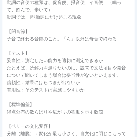
動詞の音便の種類は、促音便、撥音便、イ音便 （鳴っ
て、飲んで、歩いて）
動詞では、I型動詞にだけ起こる現象
【閉音節】
子音で終わる音節のこと。「ん」以外は母音で終わる
【テスト】
妥当性：測定したい能力を適切に測定できるか
たとえば、読解力を測りたいのに、設問で文法項目や発音
について聞いてしまう場合は妥当性がないといえます。
信頼性：結果にばらつきが出ないか
有用性：そのテストは実施しやすいか
【標準偏差】
得点分布の散らばりや広がりの程度を示す数値
【ベリーの文化変容】
分離（離脱）：変化が最も小さく、自文化に閉じこもって