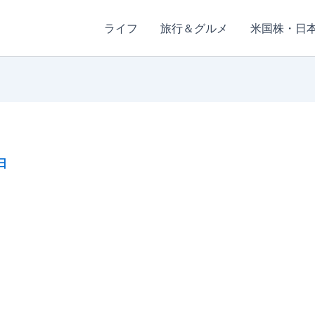
ライフ
旅行＆グルメ
米国株・日
日