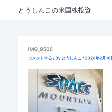
内
とうしんこの米国株投資
容
を
ス
キ
ッ
プ
IMG_9506
コメントする
/ By
とうしんこ
/
2020年2月16