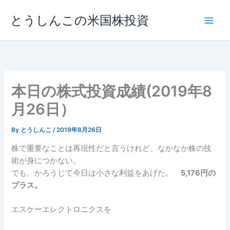
内
とうしんこの米国株投資
容
を
ス
キ
ッ
プ
本日の株式投資成績(2019年8
月26日）
By
とうしんこ
/
2019年8月26日
株で重要なことは再現性だと言うけれど、なかなか株の技
術が身につかない。
でも、かろうじて今日は小さな利益をあげた。
5,176円の
プラス。
エスケーエレクトロニクスを