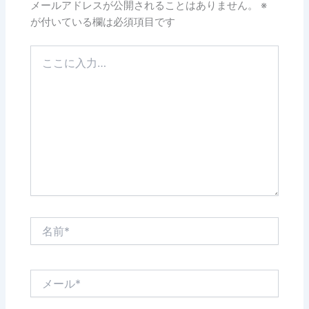
メールアドレスが公開されることはありません。
※
が付いている欄は必須項目です
こ
こ
に
入
力…
名
前
*
メ
ー
ル