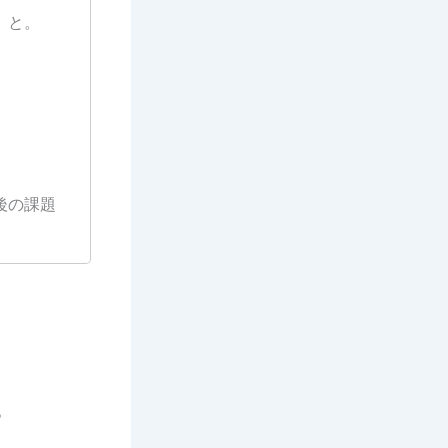
」と。
後の課題
。