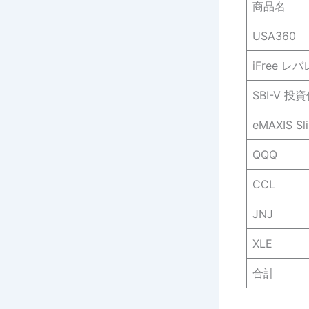
商品名
USA360
iFree 
SBI-V 投
eMAXIS Sl
QQQ
CCL
JNJ
XLE
合計