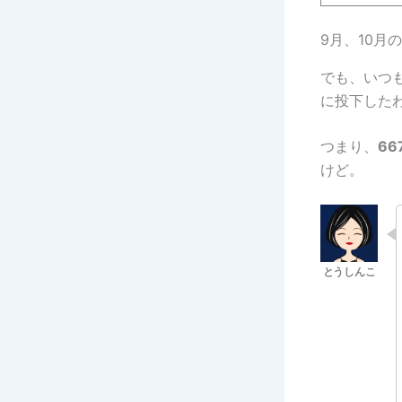
9月、10月
でも、いつも
に投下した
つまり、
66
けど。