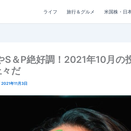
ライフ
旅行＆グルメ
米国株・日
やS＆P絶好調！2021年10月の
上々だ
/
2021年11月3日