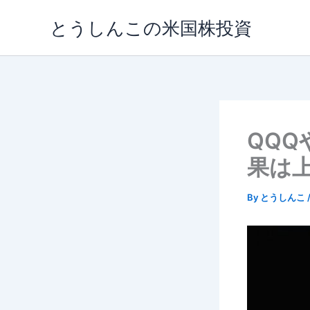
内
とうしんこの米国株投資
容
を
ス
キ
ッ
プ
QQQ
果は
By
とうしんこ