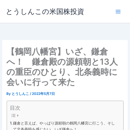
内
とうしんこの米国株投資
容
を
ス
キ
ッ
プ
【鶴岡八幡宮】いざ、鎌倉
へ！ 鎌倉殿の源頼朝と13人
の重臣のひとり、北条義時に
会いに行って来た
By
とうしんこ
/
2022年5月7日
目次
鎌倉と言えば、やっぱり源頼朝の鶴岡八幡宮に行こう、そし
て北条義時を感じたい。いざ鎌倉へ！