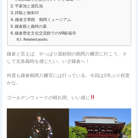
平家池と源氏池
拝観と御朱印
鎌倉文華館 鶴岡ミュージアム
鎌倉殿と義時の墓
鎌倉歴史文化交流館でのVR叡福寺
Related posts:
鎌倉と言えば、やっぱり源頼朝の鶴岡八幡宮に行こう、そ
して北条義時を感じたい。いざ鎌倉へ！
何度も鎌倉鶴岡八幡宮には行っている。今回は5年ぶり程度
かな。
ゴールデンウィークの晴れ間、いい感じ