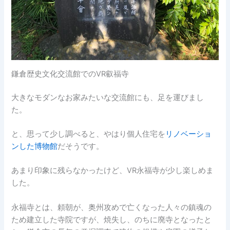
鎌倉歴史文化交流館でのVR叡福寺
大きなモダンなお家みたいな交流館にも、足を運びまし
た。
と、思って少し調べると、やはり個人住宅を
リノベーショ
ンした博物館
だそうです。
あまり印象に残らなかったけど、VR永福寺が少し楽しめま
した。
永福寺とは、頼朝が、奥州攻めで亡くなった人々の鎮魂の
ため建立した寺院ですが、焼失し、のちに廃寺となったと