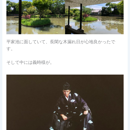
平家池に面していて、長閑な木漏れ日が心地良かったで
す。
そして中には義時様が。