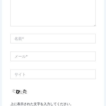
名
前
*
メ
ー
ル
*
サ
イ
ト
上に表示された文字を入力してください。