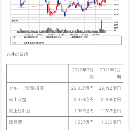
丸井の業績
2020年3月
2021年3月
期
期
グループ総取扱高
29,037億円
29,192億円
売上収益
2,476億円
2,208億円
売上総利益
1,957億円
1,783億円
販管費
1,537億円
1,630億円