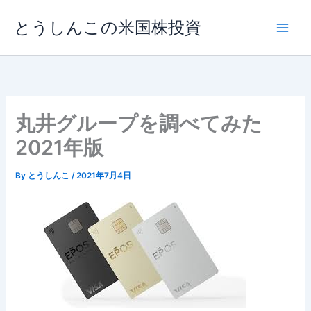
内
とうしんこの米国株投資
容
を
ス
キ
ッ
プ
丸井グループを調べてみた
2021年版
By
とうしんこ
/
2021年7月4日